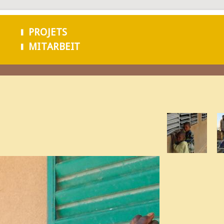
Aller au
contenu
PROJETS
principal
MITARBEIT