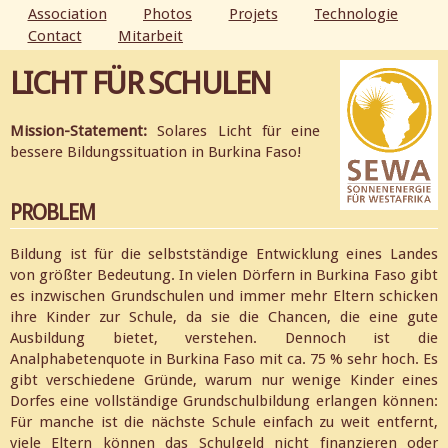
Aller au
Association
Photos
Projets
Technologie
contenu
Contact
Mitarbeit
MENU PRINCIPAL
principal
LICHT FÜR SCHULEN
Mission-Statement:
Solares Licht für eine
bessere Bildungssituation in Burkina Faso!
PROBLEM
Bildung ist für die selbstständige Entwicklung eines Landes
von größter Bedeutung. In vielen Dörfern in Burkina Faso gibt
es inzwischen Grundschulen und immer mehr Eltern schicken
ihre Kinder zur Schule, da sie die Chancen, die eine gute
Ausbildung bietet, verstehen. Dennoch ist die
Analphabetenquote in Burkina Faso mit ca. 75 % sehr hoch. Es
gibt verschiedene Gründe, warum nur wenige Kinder eines
Dorfes eine vollständige Grundschulbildung erlangen können:
Für manche ist die nächste Schule einfach zu weit entfernt,
viele Eltern können das Schulgeld nicht finanzieren oder