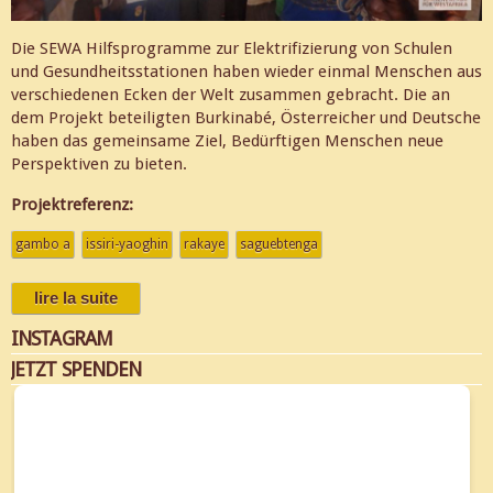
Die SEWA Hilfsprogramme zur Elektrifizierung von Schulen
und Gesundheitsstationen haben wieder einmal Menschen aus
verschiedenen Ecken der Welt zusammen gebracht. Die an
dem Projekt beteiligten Burkinabé, Österreicher und Deutsche
haben das gemeinsame Ziel, Bedürftigen Menschen neue
Perspektiven zu bieten.
Projektreferenz:
gambo a
issiri-yaoghin
rakaye
saguebtenga
lire la suite
de eine welt: für ein sewa-hilfsprojekt
engagieren sich menschen aus burkina faso,
INSTAGRAM
österreich und deutschland
JETZT SPENDEN