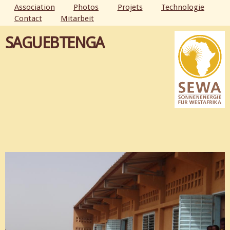
Aller au
Association
Photos
Projets
Technologie
contenu
Contact
Mitarbeit
MENU PRINCIPAL
principal
SAGUEBTENGA