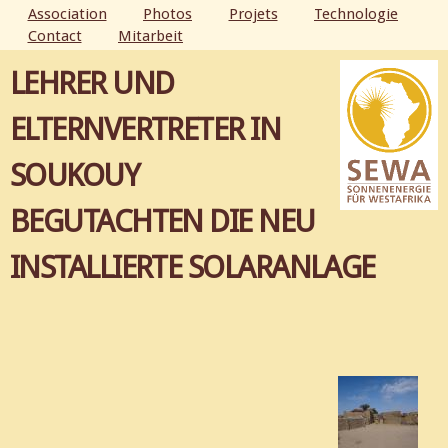
Aller au
Association
Photos
Projets
Technologie
contenu
Contact
Mitarbeit
MENU PRINCIPAL
principal
LEHRER UND
ELTERNVERTRETER IN
SOUKOUY
BEGUTACHTEN DIE NEU
INSTALLIERTE SOLARANLAGE