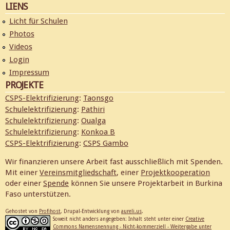
LIENS
Licht für Schulen
Photos
Videos
Login
Impressum
PROJEKTE
CSPS-Elektrifizierung
:
Taonsgo
Schulelektrifizierung
:
Pathiri
Schulelektrifizierung
:
Oualga
Schulelektrifizierung
:
Konkoa B
CSPS-Elektrifizierung
:
CSPS Gambo
Wir finanzieren unsere Arbeit fast ausschließlich mit Spenden.
Mit einer
Vereinsmitgliedschaft
, einer
Projektkooperation
oder einer
Spende
können Sie unsere Projektarbeit in Burkina
Faso unterstützen.
Gehostet von
Profihost
, Drupal-Entwicklung von
aureli.us
.
Soweit nicht anders angegeben: Inhalt steht unter einer
Creative
Commons Namensnennung - Nicht-kommerziell - Weitergabe unter