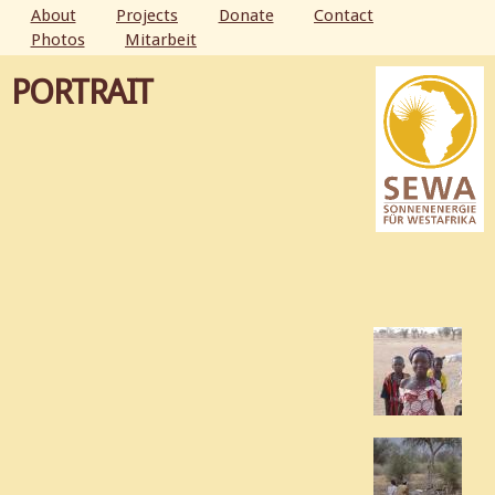
Skip to
About
Projects
Donate
Contact
main
Photos
Mitarbeit
MAIN MENU
content
PORTRAIT