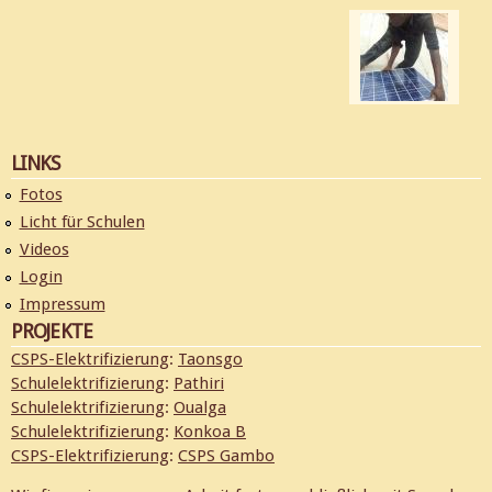
LINKS
Fotos
Licht für Schulen
Videos
Login
Impressum
PROJEKTE
CSPS-Elektrifizierung
:
Taonsgo
Schulelektrifizierung
:
Pathiri
Schulelektrifizierung
:
Oualga
Schulelektrifizierung
:
Konkoa B
CSPS-Elektrifizierung
:
CSPS Gambo